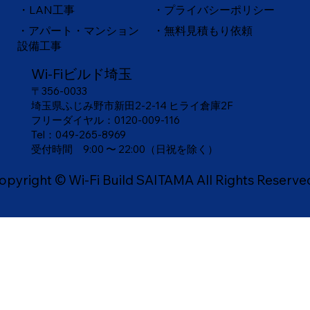
・
LAN工事
・プライバシーポリシー
・アパート・マンション
・無料見積もり依頼
設備工事
Wi-Fiビルド埼玉
〒356-0033
埼玉県ふじみ野市新田2-2-14 ヒライ倉庫2F
フリーダイヤル：
0120-009-116
Tel：049-265-8969
​受付時間 9:00 〜 22:00（日祝を除く）
opyright © Wi-Fi Build SAITAMA All Rights Reserve