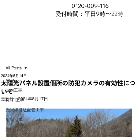
0120-009-116
受付時間：平日9時〜22時
All Posts
2024年8月14日
All Posts
太陽光パネル設置個所の防犯カメラの有効性につ
いて
LAN工事
更新日：
2024年8月17日
Wi-Fi工事
光回線引込配管工事
配管工事
防犯カメラ