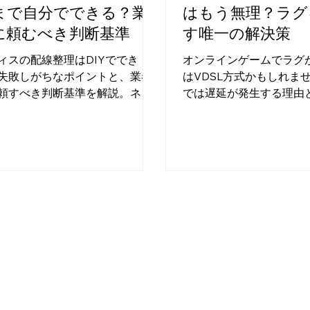
まで自分でできる？業
はもう無理？ラグ
に頼むべき判断基準
す唯一の解決策
ィスの配線整理はDIYででき
オンラインゲームでラグ
失敗しがちなポイントと、業者
はVDSL方式かもしれま
頼すべき判断基準を解説。ネッ
では遅延が発生する理由
ーク停止やトラブルを防ぎ、安
決策である光回線引込方
た通信環境を作るためのポイン
し、部屋まで光配線する
ご紹介します。
します。