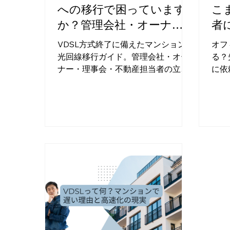
への移行で困っています
こ
か？管理会社・オーナ
者
ー・理事会・不動産担当者
VDSL方式終了に備えたマンションの
オフ
向け解決ガイド
光回線移行ガイド。管理会社・オー
る？
ナー・理事会・不動産担当者の立場
に依
別に必要な対応を整理し、光回線用
トワ
配管工事という解決策を解説しま
定し
す。
トを