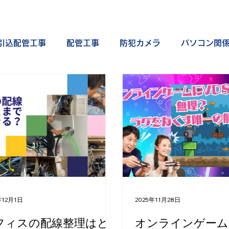
引込配管工事
配管工事
防犯カメラ
パソコン関
光クロス
プライベート
スマートホーム
オ
年12月1日
2025年11月28日
フィスの配線整理はど
オンラインゲームに