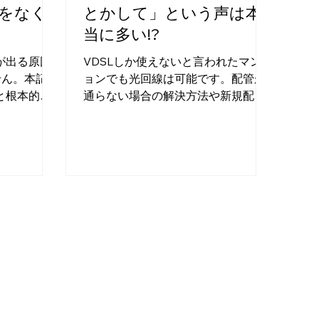
をなく
とかして」という声は本
当に多い!?
が出る原因
VDSLしか使えないと言われたマンシ
せん。本記事
ョンでも光回線は可能です。配管が
と根本的解
通らない場合の解決方法や新規配管
法を解説
工事の実例、管理会社への説明支援
方法を紹介
まで、Wi-Fiビルドがサポートしま
す。