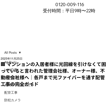
0120-009-116
受付時間：平日9時〜22時
All Posts
2025年11月25日
All Posts
🏢 マンションの入居者様に光回線を引けなくて
っていると言われた管理会社様、オーナー様、不
LAN工事
動産会社様へ｜各戸まで光ファイバーを通す配管
Wi-Fi工事
工事の完全ガイド
光回線引込配管工事
配管工事
防犯カメラ