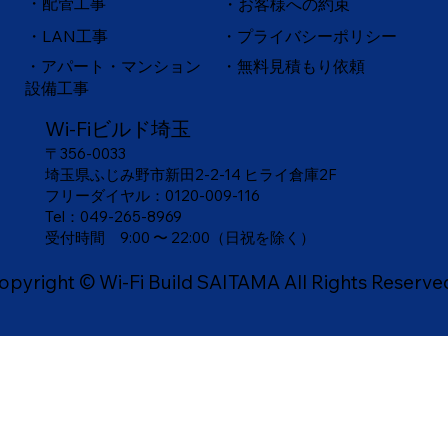
・配管工事
・お客様への約束
・
LAN工事
・プライバシーポリシー
・アパート・マンション
・無料見積もり依頼
設備工事
Wi-Fiビルド埼玉
〒356-0033
埼玉県ふじみ野市新田2-2-14 ヒライ倉庫2F
フリーダイヤル：
0120-009-116
Tel：049-265-8969
​受付時間 9:00 〜 22:00（日祝を除く）
opyright © Wi-Fi Build SAITAMA All Rights Reserve