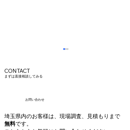
CONTACT
まずは直接相談してみる
お問い合わせ
埼玉県内のお客様は、現場調査、見積もりまで
光回線の配管が通らないトラブルを解
無料
です。
決！実は業者が黙っている低コストでで