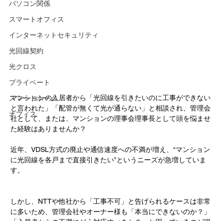
パソコン関係
スマートオフィス
インターネットセキュリティ
光回線契約
光クロス
プライベート
マンションの入居者から「光回線を引きたいのに工事ができない
スマートホーム
と言われた」「配管が無くて光が通らない」と相談され、管理会
オフィス
社として、または、マンションの理事会理事長として頭を悩ませ
た経験はありませんか？
近年、VDSL方式の廃止や通信速度への不満が増え、“マンション
に光回線を各戸まで直接引きたい”というニーズが急増していま
す。
しかし、NTTや他社から「工事不可」と告げられるケースは非常
に多いため、管理会社やオーナー様も「本当にできないのか？」