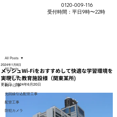
0120-009-116
受付時間：平日9時〜22時
All Posts
2024年1月8日
All Posts
メッシュWi-Fiをおすすめして快適な学習環境を
実現した教育施設様（関東某所)
LAN工事
更新日：
2024年6月20日
Wi-Fi工事
光回線引込配管工事
配管工事
防犯カメラ