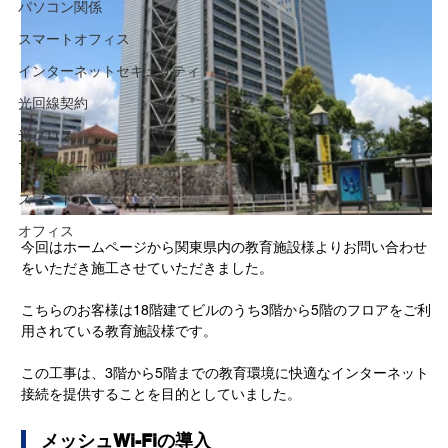
パソコン関係
スマートオフィス
インターネットセキュリティ
光回線契約
光クロス
プライベート
スマートホーム
オフィス
今回はホームページから関東県内の教育施設様よりお問い合わせ
をいただき施工させていただきました。
こちらのお客様は18階建てビルのうち3階から5階のフロアをご利
用されている教育施設様です。
この工事は、3階から5階までの教育環境に快適なインターネット
接続を提供することを目的としていました。
   メッシュWi-Fiの導入