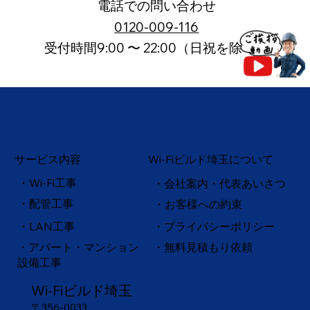
電話での問い合わせ
0120-009-116
受付時間9:00 〜 22:00（日祝を除く）
サービス内容
Wi-Fiビルド埼玉について
・Wi-Fi工事
・会社案内・代表あいさつ
・配管工事
・お客様への約束
・
LAN工事
・プライバシーポリシー
・アパート・マンション
・無料見積もり依頼
設備工事
Wi-Fiビルド埼玉
〒356-0033