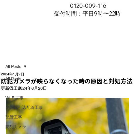
0120-009-116
受付時間：平日9時〜22時
All Posts
2024年1月9日
All Posts
防犯カメラが映らなくなった時の原因と対処方法
更新日：
LAN工事
2024年6月20日
Wi-Fi工事
光回線引込配管工事
配管工事
防犯カメラ