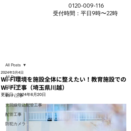
0120-009-116
受付時間：平日9時〜22時
All Posts
2024年3月4日
All Posts
Wi-Fi環境を施設全体に整えたい！教育施設での
Wi-Fi工事（埼玉県川越）
LAN工事
更新日：
2024年6月20日
Wi-Fi工事
光回線引込配管工事
配管工事
防犯カメラ