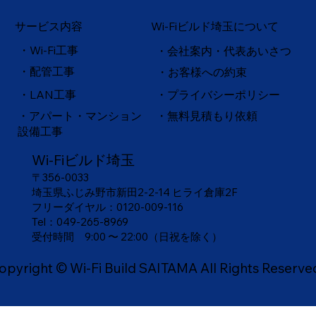
サービス内容
Wi-Fiビルド埼玉について
・Wi-Fi工事
・会社案内・代表あいさつ
・配管工事
・お客様への約束
・
LAN工事
・プライバシーポリシー
・アパート・マンション
・無料見積もり依頼
設備工事
Wi-Fiビルド埼玉
〒356-0033
埼玉県ふじみ野市新田2-2-14 ヒライ倉庫2F
フリーダイヤル：
0120-009-116
Tel：049-265-8969
​受付時間 9:00 〜 22:00（日祝を除く）
opyright © Wi-Fi Build SAITAMA All Rights Reserve