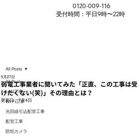
0120-009-116
受付時間：平日9時〜22時
All Posts
5月27日
All Posts
弱電工事業者に聞いてみた「正直、この工事は受
けたくない(笑)」その理由とは？
LAN工事
更新日：
7月4日
Wi-Fi工事
光回線引込配管工事
配管工事
防犯カメラ