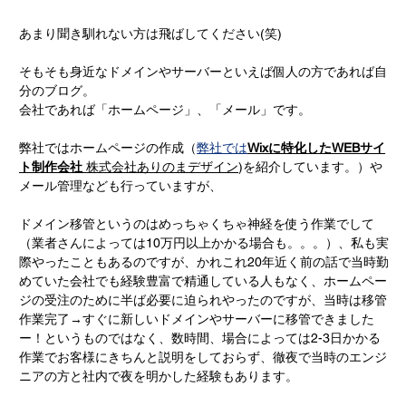
あまり聞き馴れない方は飛ばしてください(笑)
そもそも身近なドメインやサーバーといえば個人の方であれば自
分のブログ。
会社であれば「ホームページ」、「メール」です。
弊社ではホームページの作成（
弊社では
Wixに特化したWEBサイ
ト制作会社 
株式会社ありのまデザイン
)を紹介しています。）
や
メール管理なども行っていますが、
ドメイン移管というのはめっちゃくちゃ神経を使う作業でして
（業者さんによっては10万円以上かかる場合も。。。）、私も実
際やったこともあるのですが、かれこれ20年近く前の話で当時勤
めていた会社でも経験豊富で精通している人もなく、ホームペー
ジの受注のために半ば必要に迫られやったのですが、当時は移管
作業完了→すぐに新しいドメインやサーバーに移管できました
ー！というものではなく、数時間、場合によっては2-3日かかる
作業でお客様にきちんと説明をしておらず、徹夜で当時のエンジ
ニアの方と社内で夜を明かした経験もあります。