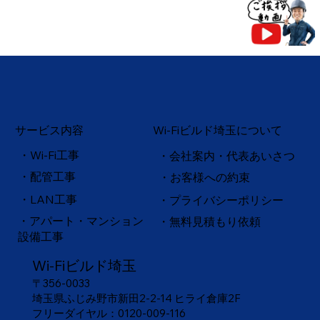
サービス内容
Wi-Fiビルド埼玉について
・Wi-Fi工事
・会社案内・代表あいさつ
・配管工事
・お客様への約束
・
LAN工事
・プライバシーポリシー
・アパート・マンション
・無料見積もり依頼
設備工事
Wi-Fiビルド埼玉
〒356-0033
埼玉県ふじみ野市新田2-2-14 ヒライ倉庫2F
フリーダイヤル：
0120-009-116