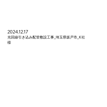
2024.12.17
光回線引き込み配管敷設工事_埼玉県坂戸市_K社
様