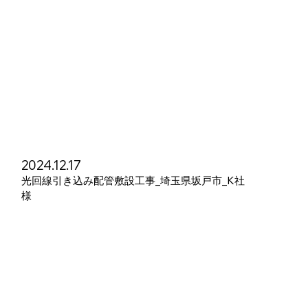
2024.12.17
光回線引き込み配管敷設工事_埼玉県坂戸市_K社
様