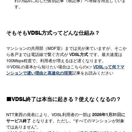
れの悩みに応じた個別記事（枝記事）へ導線を用意していま
す。
そもそもVDSL方式ってどんな仕組み？
マンションの共用部（MDF室）までは光が来ていますが、そこか
ら各戸までは電話線で繋ぐ方式が 
VDSL方式
 です。最大速度は
100Mbps程度で、利用者が増えるほど遅くなります。
※VDSLの基本から知りたい場合はこちらの👉 
VDSLって何？マ
ンションで遅い理由と高速化の現実
記事をお読みください
🟩VDSL終了は本当に起きる？使えなくなるの？
NTT東西の発表により、VDSL利用者の一部は 
2026年1月31日に
サービス終了
 となります。ただし、“すべてのマンションが対象
ではありません”。