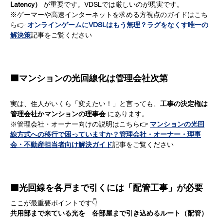
Latency）
 が重要です。VDSLでは厳しいのが現実です。
※ゲーマーや高速インターネットを求める方視点のガイドはこち
ら👉 
オンラインゲームにVDSLはもう無理？ラグをなくす唯一の
解決策
記事をご覧ください
🟩マンションの光回線化は管理会社次第
実は、住人がいくら「変えたい！」と言っても、
工事の決定権は
管理会社かマンションの理事会
 にあります。
※管理会社・オーナー向けの説明はこちら👉 
マンションの光回
線方式への移行で困っていますか？管理会社・オーナー・理事
会・不動産担当者向け解決ガイド
記事をご覧ください
🟦光回線を各戸まで引くには「配管工事」が必要
ここが最重要ポイントです👇
共用部まで来ている光を　各部屋まで引き込めるルート（配管）