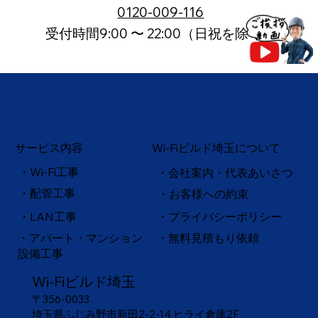
0120-009-116
受付時間9:00 〜 22:00（日祝を除く）
サービス内容
Wi-Fiビルド埼玉について
・Wi-Fi工事
・会社案内・代表あいさつ
・配管工事
・お客様への約束
・
LAN工事
・プライバシーポリシー
・アパート・マンション
・無料見積もり依頼
設備工事
Wi-Fiビルド埼玉
〒356-0033
埼玉県ふじみ野市新田2-2-14 ヒライ倉庫2F